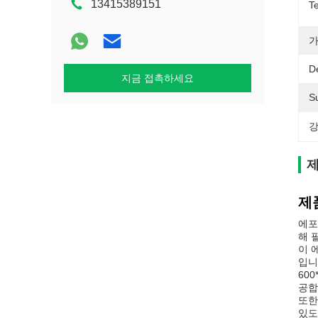
13415389151
Te
가
De
지금 접촉하세요
Su
강
제
제
에포
해 
이 
입니
60
공합
또한
있도