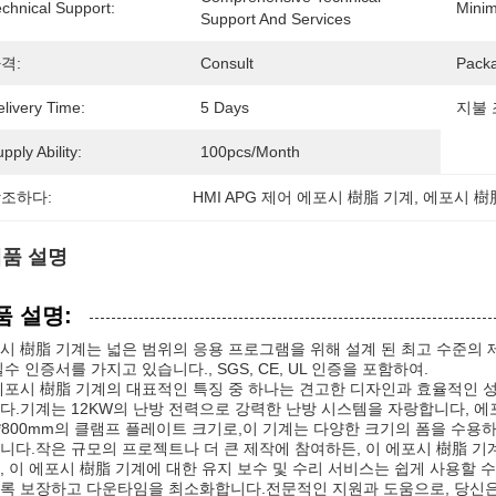
chnical Support:
Minim
Support And Services
격:
Consult
Packa
livery Time:
5 Days
지불 
pply Ability:
100pcs/month
조하다:
HMI APG 제어 에포시 樹脂 기계
, 
에포시 樹
품 설명
품 설명:
시 樹脂 기계는 넓은 범위의 응용 프로그램을 위해 설계 된 최고 수준의
필수 인증서를 가지고 있습니다., SGS, CE, UL 인증을 포함하여.
에포시 樹脂 기계의 대표적인 특징 중 하나는 견고한 디자인과 효율적인 
다.기계는 12KW의 난방 전력으로 강력한 난방 시스템을 자랑합니다, 에
0*800mm의 클램프 플레이트 크기로,이 기계는 다양한 크기의 폼을 수
니다.작은 규모의 프로젝트나 더 큰 제작에 참여하든, 이 에포시 樹脂 기
, 이 에포시 樹脂 기계에 대한 유지 보수 및 수리 서비스는 쉽게 사용할 
록 보장하고 다운타임을 최소화합니다.전문적인 지원과 도움으로, 당신은