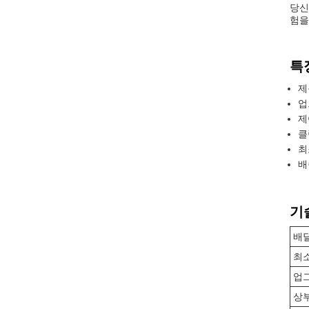
당신
험을
특
제
업
제
클
최
배
기
배
최소
업
상부