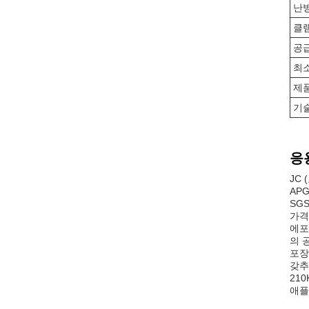
난
클
공
최
제
기
응
JC
AP
SG
가격
에포
의 
포장
갖추
21
애플