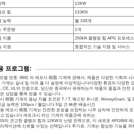
방력
12KW
램프 힘
210KN
급 능력
월 100개
소 주문량
1개
품 이름
250kN 클램핑 힘 APG 프로
술 지원
종합적인 기술 지원 및 서비스
용 프로그램:
 (모델 번호: 888) 의 에포시 樹脂 기계에 관해서, 제품은 다양한 기회
G 기계는 실내 및 야외 둘 다 설정에 이상적입니다다양한 환경의 다양한 
S, CE, UL의 인증으로, 당신은 중국에서 유래하는이 제품의 품질과 안전
은 상담을 통해 얻을 수 있습니다..
시 樹脂 기계의 용납 지불 조건은 T / T, 웨스턴 유니온, MoneyGram, 
공급 능력은 100pcs / 월입니다.5일 간 빠른 배송시간.
용 에포시 樹脂 기계는 안전한 운송을 보장하는 나무 상자에 안전하게 포장됩
고 있습니다.에포크시 라신 기계의 제품군에 속하는.
0KN의 견고한 클램프 힘과 12KW의 난방 전력으로, 이 새로운 APG868 에
리케이션에 신뢰할 수있는 선택입니다.추가로, 기계는 향상된 기능을 위해