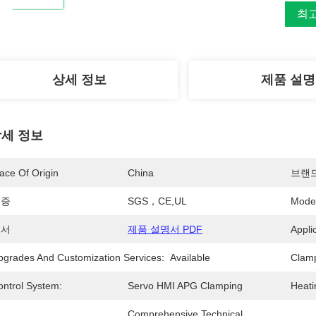
최
상세 정보
제품 설명
세 정보
ace Of Origin
China
브랜
인증
SGS，CE,UL
Mode
문서
제품 설명서 PDF
Appli
pgrades And Customization Services:
Available
Clamp
ontrol System:
Servo HMI APG Clamping
Heati
Comprehensive Technical 