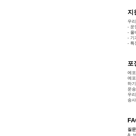
지
우리
- 
- 
- 
- 
포
에포
에포
하기
운송
우리
송사
FA
질문
A: