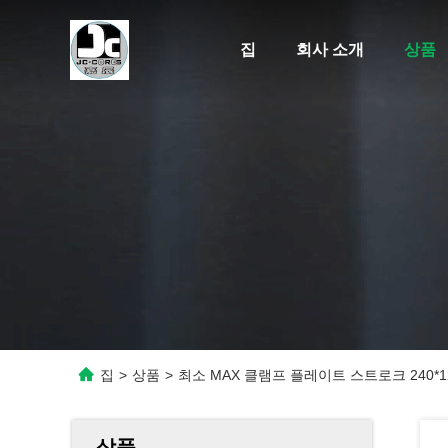
집
회사 소개
상품
집
>
상품
>
최소 MAX 클램프 플레이트 스트로크 240*
상품