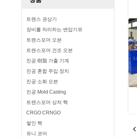
트랜스 권상기
장비를 처리하는 변압기유
트랜스포머 오븐
트랜스포머 건조 오븐
진공 樹脂 가출 기계
진공 혼합 주입 장치
진공 소화 오븐
진공 Mold Casting
트랜스포머 상처 핵
CRGO CRNGO
쌓인 핵
유니 코어