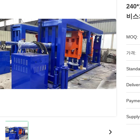
240
비스
MOQ:
가격:
Standa
Deliver
Payme
Supply