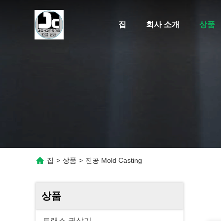
집
회사 소개
상품
집
>
상품
>
진공 Mold Casting
상품
트랜스 권상기