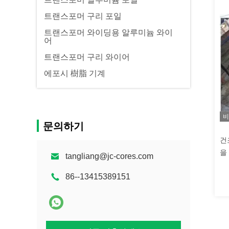
트랜스포머 구리 포일
트랜스포머 와이딩용 알루미늄 와이
어
트랜스포머 구리 와이어
에포시 樹脂 기계
비
문의하기
건
을
tangliang@jc-cores.com
86--13415389151