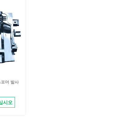
랜스포머 발사
십시오