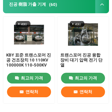
진공 樹脂 가출 기계
(60)
트랜스포머 구리 와이어
에포시 樹脂 기계
KBY 표준 트랜스포머 진
트랜스포머 진공 융합
공 건조장치 10 110KV
장비 대기 압력 전기 단
100000K 110-500KV
열
최고의 가격
최고의 가격
연락처
연락처