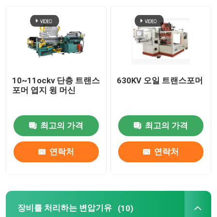
공장 투어
품질 관리
10~11ockv 단층 트랜스
630KV 오일 트랜스포머
연락처
포머 엽지 윙 머신
견적 요청
최고의 가격
최고의 가격
트랜스 권상기
연락처
연락처
장비를 처리하는 변압기유
장비를 처리하는 변압기유
(10)
트랜스포머 오븐