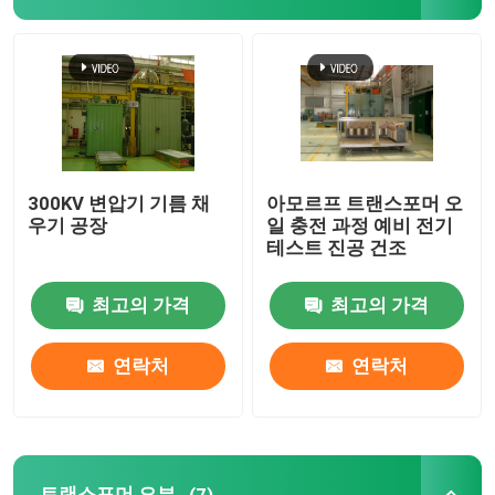
트랜스포머 건조 오븐
진공 樹脂 가출 기계
진공 혼합 주입 장치
300KV 변압기 기름 채
아모르프 트랜스포머 오
우기 공장
일 충전 과정 예비 전기
테스트 진공 건조
진공 소화 오븐
최고의 가격
최고의 가격
진공 Mold Casting
연락처
연락처
트랜스포머 상처 핵
CRGO CRNGO
트랜스포머 오븐
(7)