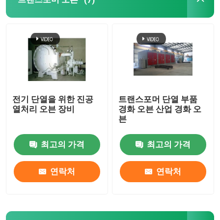
쌓인 핵
유니 코어
토로이달 코어
전기 단열을 위한 진공
트랜스포머 단열 부품
열처리 오븐 장비
경화 오븐 산업 경화 오
아몰퍼스 코어
븐
최고의 가격
최고의 가격
트랜스포머 알루미늄 포일
연락처
연락처
트랜스포머 구리 포일
트랜스포머 와이딩용 알루미늄 와이어