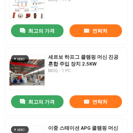
트랜스포머 건조 오븐
최고의 가격
연락처
진공 樹脂 가출 기계
진공 혼합 주입 장치
세르보 하프그 클램핑 머신 진공
혼합 주입 장치 2.5KW
MOQ：1 PC
진공 소화 오븐
진공 Mold Casting
최고의 가격
연락처
트랜스포머 상처 핵
이중 스테이션 APG 클램핑 머신
CRGO CRNGO