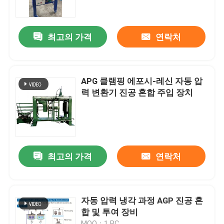
공장 투어
최고의 가격
연락처
품질 관리
APG 클램핑 에포시-레신 자동 압
연락처
력 변환기 진공 혼합 주입 장치
견적 요청
트랜스 권상기
최고의 가격
연락처
장비를 처리하는 변압기유
자동 압력 냉각 과정 AGP 진공 혼
합 및 투여 장비
트랜스포머 오븐
MOQ：1 PC