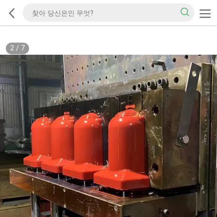
2
/
7