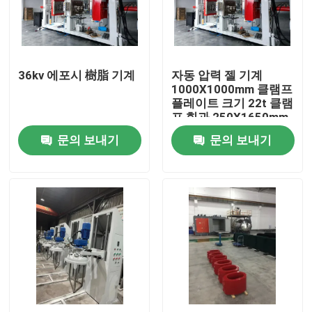
공장 투어
36kv 에포시 樹脂 기계
자동 압력 젤 기계
품질 관리
1000X1000mm 클램프
플레이트 크기 22t 클램
프 힘과 250X1650mm
연락처
최소 최대 클램프 플레
문의 보내기
문의 보내기
이트 스트로크
견적 요청
트랜스 권상기
장비를 처리하는 변압기유
트랜스포머 오븐