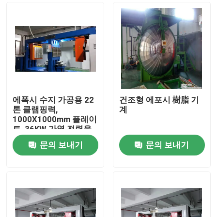
에폭시 수지 가공용 22
건조형 에포시 樹脂 기
톤 클램핑력,
계
1000X1000mm 플레이
트, 36KW 가열 전력을
갖춘 APG 클램핑 머신
문의 보내기
문의 보내기
홈
제품 소개
회사 소개